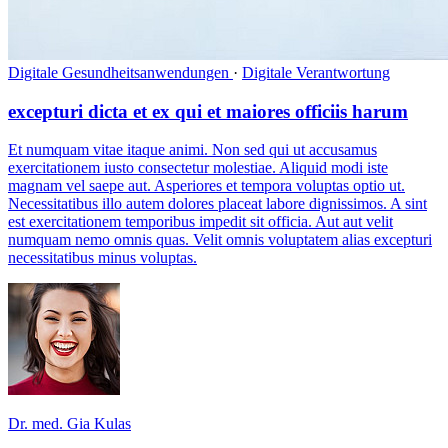
Digitale Gesundheitsanwendungen
·
Digitale Verantwortung
excepturi dicta et ex qui et maiores officiis harum
Et numquam vitae itaque animi. Non sed qui ut accusamus
exercitationem iusto consectetur molestiae. Aliquid modi iste
magnam vel saepe aut. Asperiores et tempora voluptas optio ut.
Necessitatibus illo autem dolores placeat labore dignissimos. A sint
est exercitationem temporibus impedit sit officia. Aut aut velit
numquam nemo omnis quas. Velit omnis voluptatem alias excepturi
necessitatibus minus voluptas.
Dr. med. Gia Kulas